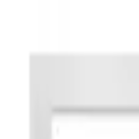
Indications
Marques
Documents
À propos
Contact
Sauvegardé
Profil
Se connecter
Vous n'avez pas de compte ?
Inscrivez-vous en tant que professionnel
Inscrivez-vous en tant que client