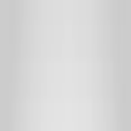
Indications
Marques
Documents
À propos
Contact
Sauvegardé
Profil
Se connecter
Vous n'avez pas de compte ?
Inscrivez-vous en tant que professionnel
Inscrivez-vous en tant que client