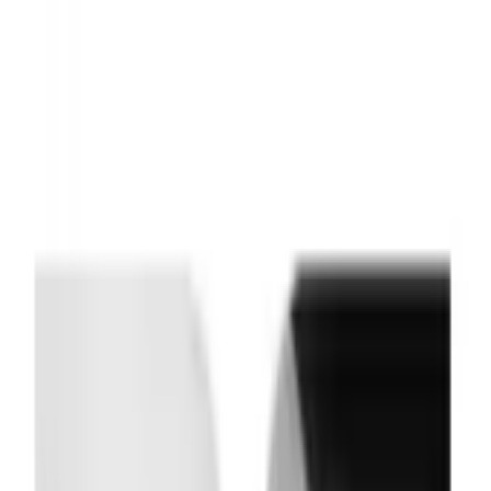
Indicaties
Merken
Documenten
Over
Contact
Opgeslagen
Profiel
Inloggen
Heb je geen account?
Meld je aan als professional
Aanmelden als klant