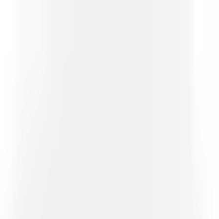
Indicaties
Merken
Documenten
Over
Contact
Opgeslagen
Profiel
Inloggen
Heb je geen account?
Meld je aan als professional
Aanmelden als klant