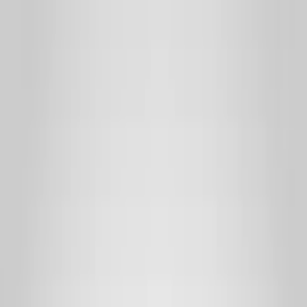
Indicaties
Merken
Documenten
Over
Contact
Opgeslagen
Profiel
Inloggen
Heb je geen account?
Meld je aan als professional
Aanmelden als klant